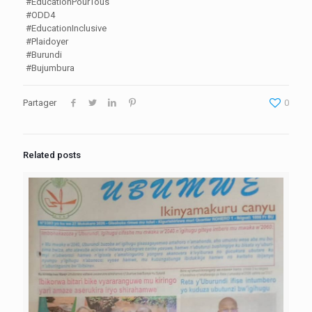
#EducationPourTous
#ODD4
#EducationInclusive
#Plaidoyer
#Burundi
#Bujumbura
Partager
0
Related posts