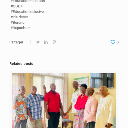
#EducationPourTous
#ODD4
#EducationInclusive
#Plaidoyer
#Burundi
#Bujumbura
Partager
0
Related posts