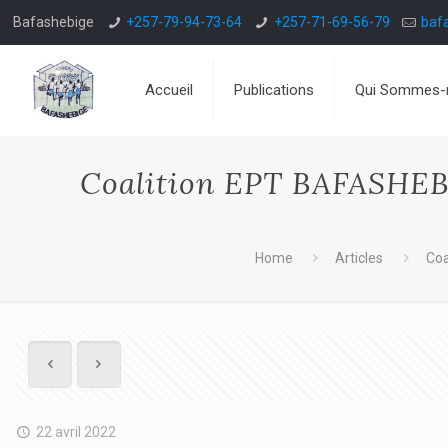
Bafashebige
+257-79-94-73-64
+257-71-69-56-79
baf
Accueil
Publications
Qui Sommes-
Coalition EPT BAFASHEBI
Home
Articles
Coa
22 avril 2022